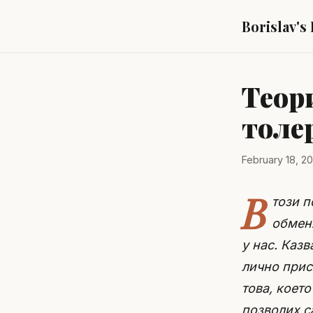
Borislav's
Теор
толе
February 18, 2
В
този п
обменя
у нас. Каз
лично прис
това, което
позволих с