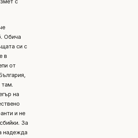
измет с
че
б. Обича
ъщата си с
е в
епи от
 България,
 там.
егър на
ествено
анти и не
сбийки. За
ка надежда