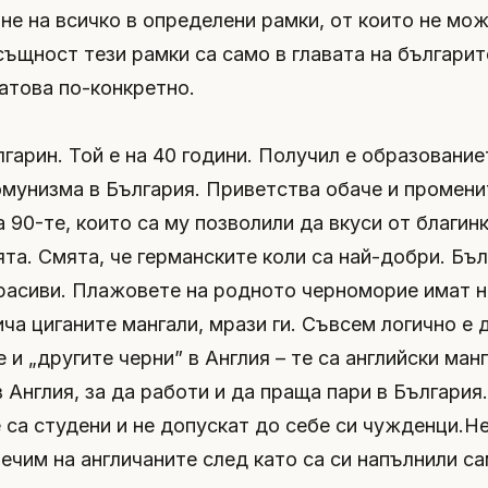
ане на всичко в определени рамки, от които не мож
същност тези рамки са само в главата на българите
атова по-конкретно.
гарин. Той е на 40 години. Получил е образование
омунизма в България. Приветства обаче и промени
 90-те, които са му позволили да вкуси от благин
та. Смята, че германските коли са най-добри. Бъ
расиви. Плажовете на родното черноморие имат н
ича циганите мангали, мрази ги. Съвсем логично е 
 и „другите черни” в Англия – те са английски манг
 Англия, за да работи и да праща пари в България
 са студени и не допускат до себе си чужденци.Н
речим на англичаните след като са си напълнили с