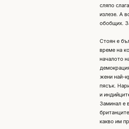
сляпо слаг
излезе. А в
обобщих. З
Стоян е бъл
време на к
началото на
демокрация
жени най-к
пясък. Нар
и индийците
Заминал е в
британците
какво им п