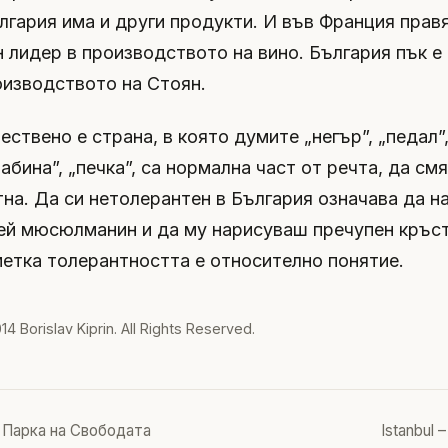
лгария има и други продукти. И във Франция правя
н лидер в производството на вино. България пък е
оизводството на Стоян.
ствено е страна, в която думите „негър”, „педал”,
абина”, „печка”, са нормална част от речта, да см
тна. Да си нетолерантен в България означава да н
гей мюсюлманин и да му нарисуваш пречупен кръст
метка толерантността е относително понятие.
014
Borislav Kiprin
. All Rights Reserved.
 Парка на Свободата
Istanbul 