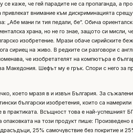
у се каже, че гей парадите не са пропаганда, а пр
а привлекат внимание към дискриминацията срещу
а: „Абе мани ги тия педали, бе”. Обича ориенталск
енталска храна, но не го знае, защото си мисли, 
лгарско изобретение. Мрази обаче сирийските беж
ога сириец на живо. В редките си разговори с англ
поменава, че изобретателят на компютъра е бълга
за Македония. Шефът му е грък. Спори с него за п
чко, което мразя в и извън България. За съжалени
тински български изобретения, които са намерили
 в практиката. Всъщност това е най-успешният Б
На опаковката на този продукт пише: Произведено 
драсъдъци, 25% самочувствие без покритие и 25