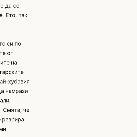
е да се
. Ето, пак
то си по
те от
ките на
лгарските
ай-хубавия
да намрази
али.
. Смята, че
е разбира
ами