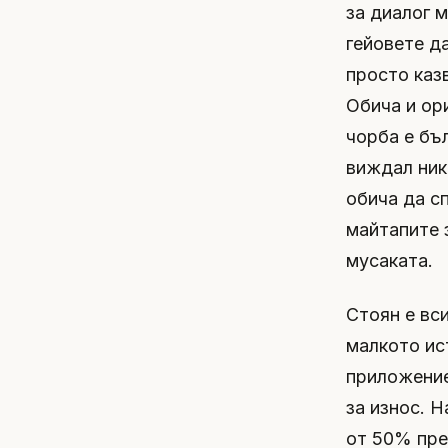
за диалог м
гейовете д
просто казв
Обича и ори
чорба е бъ
виждал ник
обича да с
майтапите 
мусаката.
Стоян е вси
малкото ис
приложение
за износ. 
от 50% пре