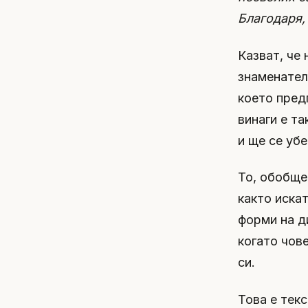
Благодаря,
Казват, че
знаменател
което пред
винаги е та
и ще се убе
То, обобще
както искат
форми на д
когато чове
си.
Това е текс