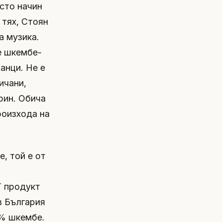
осто начин
 тях, Стоян
а музика.
че шкембе-
анци. Не е
ичани,
рин. Обича
роизхода на
е, той е от
Г продукт
в България
% шкембе.