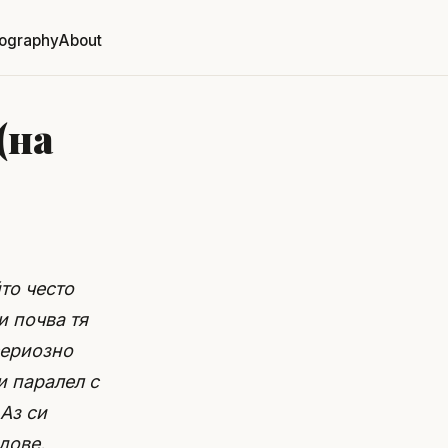
ography
About
(на
то често
и почва тя
сериозно
и паралел с
 Аз си
дове.