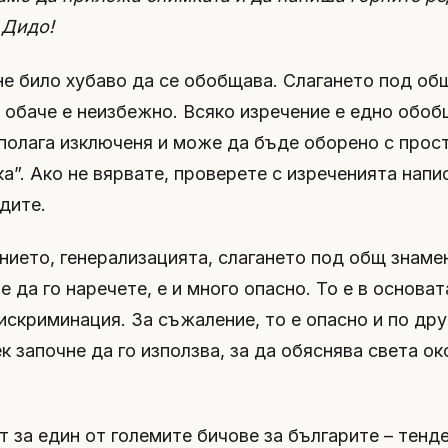
 Дидо!
 не било хубаво да се обобщава. Слагането под об
 обаче е неизбежно. Всяко изречение е едно обоб
полага изключеня и може да бъде оборено с прост
ка”. Ако не вярвате, проверете с изреченията напи
дите.
нието, генерализацията, слагането под общ знаме
е да го наречете, е и много опасно. То е в основат
искриминация. За съжаление, то е опасно и по дру
к започне да го използва, за да обяснява света ок
т за един от големите бичове за българите – тенд