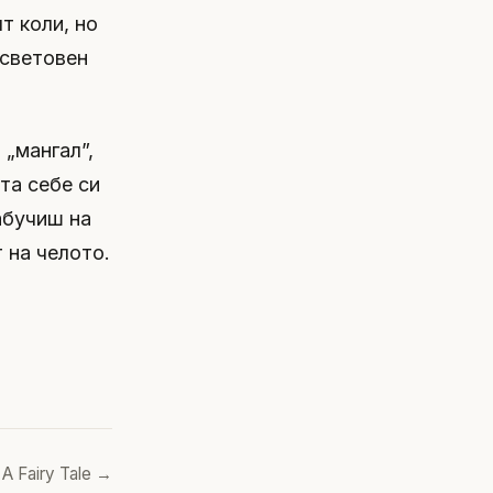
т коли, но
 световен
 „мангал”,
ята себе си
абучиш на
 на челото.
– A Fairy Tale →