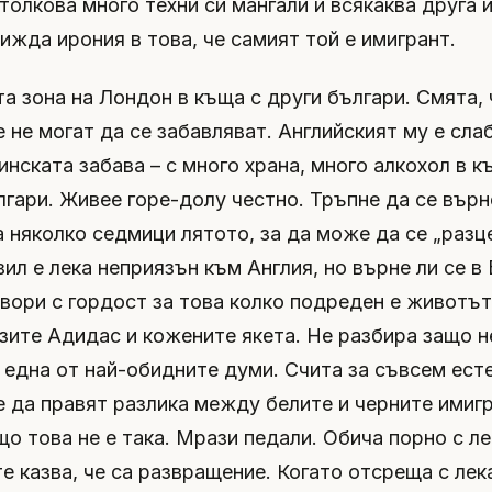
толкова много техни си мангали и всякаква друга 
ижда ирония в това, че самият той е имигрант.
та зона на Лондон в къща с други българи. Смята, 
 не могат да се забавляват. Английският му е сла
инската забава – с много храна, много алкохол в к
лгари. Живее горе-долу честно. Тръпне да се върн
а няколко седмици лятото, за да може да се „разц
вил е лека неприязън към Англия, но върне ли се в
овори с гордост за това колко подреден е животът
зите Адидас и кожените якета. Не разбира защо н
е една от най-обидните думи. Счита за съвсем ест
е да правят разлика между белите и черните имигр
що това не е така. Мрази педали. Обича порно с ле
те казва, че са развращение. Когато отсреща с ле