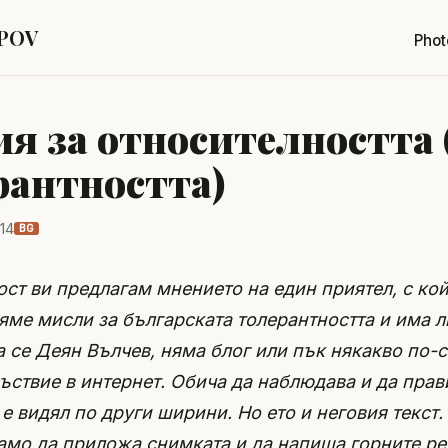
 POV
Phot
ия за относителността 
рантността)
014
BG
ост ви предлагам мнението на един приятел, с кой
ме мисли за българската толерантността и има л
ва се Деян Вълчев, няма блог или пък някакво по-
ъствие в интернет. Обича да наблюдава и да прав
 е видял по други ширини. Но ето и неговия текст.
амо да приложа снимката и да напиша горните ре