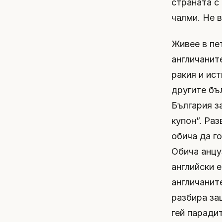
страната с 
чалми. Не в
Живее в пе
англичаните
ракия и ист
другите бъ
България з
купон”. Раз
обича да г
Обича анцу
английски 
англичанит
разбира за
гей паради