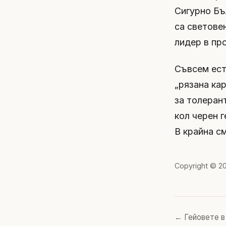
Сигурно Бъ
са светове
лидер в пр
Съвсем есте
„рязана кар
за толеран
кол черен 
В крайна с
Copyright © 2
← Гейовете в