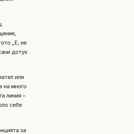
щ
щение,
ото „Е, не
сани дотук
нател или
а на много
га линия –
оло себе
енцията за