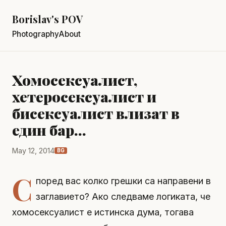
Borislav's POV
Photography
About
Хомосексуалист,
хетеросексуалист и
бисексуалист влизат в
един бар…
May 12, 2014
BG
С
поред вас колко грешки са направени в
заглавието? Ако следваме логиката, че
хомосексуалист е истинска дума, тогава