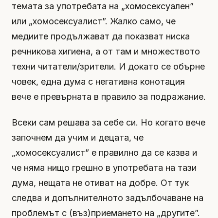
темата за употребата на „хомосексуален”
или „хомосексуалист”. Жалко само, че
медиите продължават да показват ниска
речникова хигиена, а от там и множеството
техни читатели/зрители. И докато се обърне
човек, една дума с негативна конотация
вече е превърната в правило за подражание.
Всеки сам решава за себе си. Но когато вече
започнем да учим и децата, че
„хомосексуалист” е правилно да се казва и
че няма нищо грешно в употребата на тази
дума, нещата не отиват на добре. От тук
следва и допълнителното задълбочаване на
проблемът с (въз)приемането на „другите”.