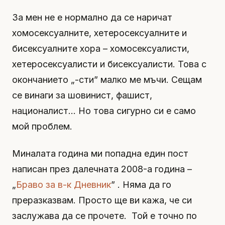
За мен не е нормално да се наричат
хомосексуалните, хетеросексуалните и
бисексуалните хора – хомосексуалисти,
хетеросексуалисти и бисексуалисти. Това с
окончанието „-сти” малко ме мъчи. Сещам
се винаги за шовинист, фашист,
националист… Но това сигурно си е само
мой проблем.
Миналата година ми попадна един пост
написан през далечната 2008-а година –
„
Браво за в-к Дневник
” . Няма да го
преразказвам. Просто ще ви кажа, че си
заслужава да се прочете. Той е точно по