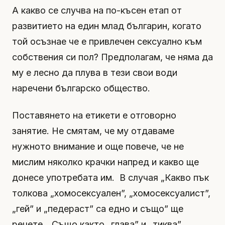
А какво се случва на по-късен етап от
развитието на един млад българин, когато
той осъзнае че е привлечен сексуално към
собствения си пол? Предполагам, че няма да
му е лесно да плува в тези свои води
наречени българско общество.
Поставянето на етикети е отговорно
занятие. Не смятам, че му отдаваме
нужното внимание и още повече, че не
мислим няколко крачки напред и какво ще
донесе употребата им. В случая „Какво пък
толкова „хомосексуален”, „хомосексуалист”,
„гей” и „педераст” са едно и също” ще
речете. „Също както „глава” и „тиква”,