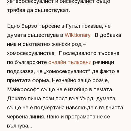
хетеросексуалист и бисексуалист също
трябва да съществуват.
Едно бързо търсене в Гугъл показва, че
думата съществува в
Wiktionary
. В добавка
има и съответно женски род –
хомосексуалистка. Последвалото търсене
по българските
онлайн тълковни
речници
подсказва, че „хомосексуалист” де факто е
приетата форма. Незнайно защо обаче,
Майкрософт също не е изобщо в темата.
Докато пиша този пост във Уърд, думата
също не е подчертана навсякъде с вълниста
червена линия. Явно и програмата не се
вълнува…